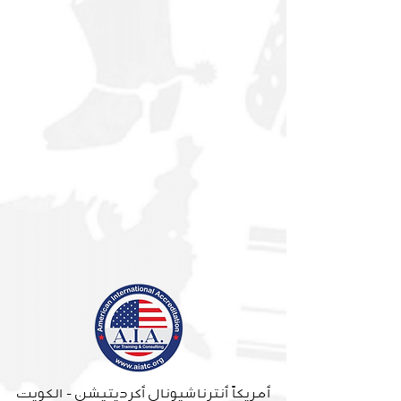
أمريكاً أنترناشيونال أكرديتيشن - الكويت