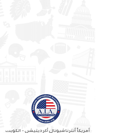
أمريكاً أنترناشيونال أكرديتيشن - الكويت