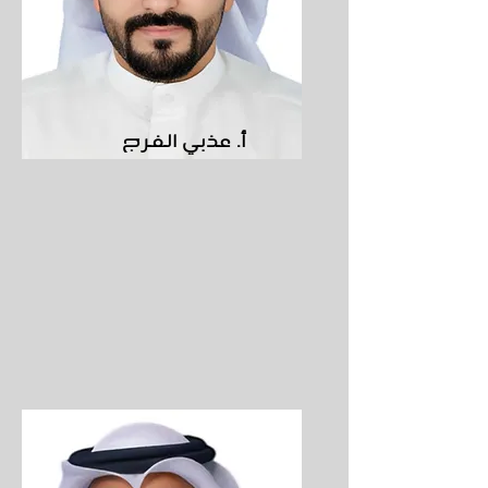
أ. عذبي الفرج